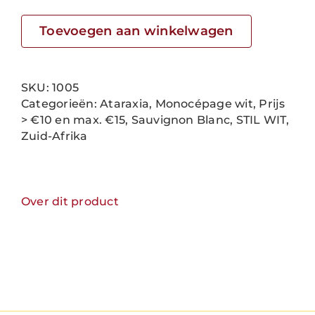
Sauvignon
Blanc
Toevoegen aan winkelwagen
aantal
SKU:
1005
Categorieën:
Ataraxia
,
Monocépage wit
,
Prijs
> €10 en max. €15
,
Sauvignon Blanc
,
STIL WIT
,
Zuid-Afrika
Over dit product