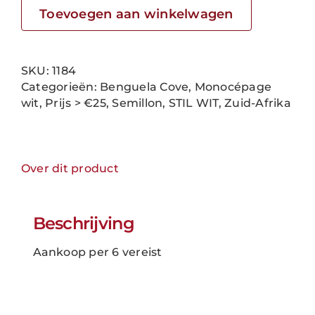
Vinography
Toevoegen aan winkelwagen
Range
-
Semillon
SKU:
1184
Catalina
Categorieën:
Benguela Cove
,
Monocépage
aantal
wit
,
Prijs > €25
,
Semillon
,
STIL WIT
,
Zuid-Afrika
Over dit product
Beschrijving
Aankoop per 6 vereist