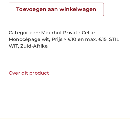
-
Arbeidsgenot
Toevoegen aan winkelwagen
Roussanne
aantal
Categorieën:
Meerhof Private Cellar
,
Monocépage wit
,
Prijs > €10 en max. €15
,
STIL
WIT
,
Zuid-Afrika
Over dit product