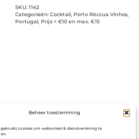
Cocktail
SKU:
1142
aantal
Categorieën:
Cocktail
,
Porto Rèccua Vinhos
,
Portugal
,
Prijs > €10 en max. €15
Beheer toestemming
i gebruikt cookies om webwinkel & dienstverlening te
ren.