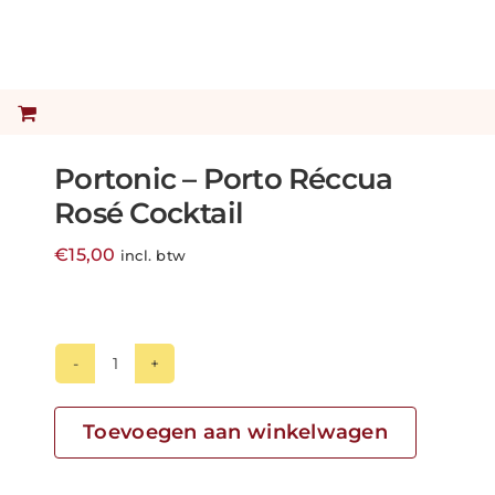
Portonic – Porto Réccua
Rosé Cocktail
€
15,00
incl. btw
Portonic
-
Porto
Toevoegen aan winkelwagen
Réccua
Rosé