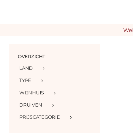
Ga
naar
inhoud
We
OVERZICHT
LAND
TYPE
WIJNHUIS
DRUIVEN
PRIJSCATEGORIE