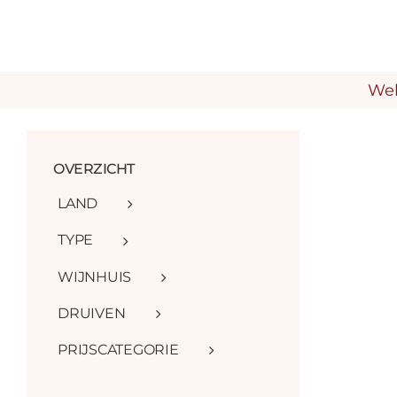
Ga
naar
inhoud
We
OVERZICHT
LAND
TYPE
WIJNHUIS
DRUIVEN
PRIJSCATEGORIE