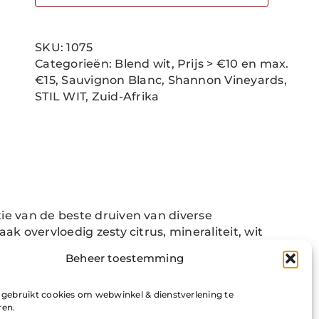
Peak
Sauvignon
blanc
SKU:
1075
aantal
Categorieën:
Blend wit
,
Prijs > €10 en max.
€15
,
Sauvignon Blanc
,
Shannon Vineyards
,
STIL WIT
,
Zuid-Afrika
ie van de beste druiven van diverse
ak overvloedig zesty citrus, mineraliteit, wit
steenimpressies. Rijping op de lies en
Beheer toestemming
kenhouten vaten. Sappig en strak
i gebruikt cookies om webwinkel & dienstverlening te
ren.