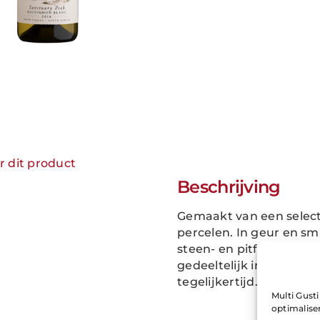
r dit product
Beschrijving
Gemaakt van een select
percelen. In geur en sma
steen- en pitfruit, vuur
gedeeltelijk in oude ei
tegelijkertijd.
Multi Gust
optimalise