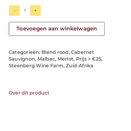
Steenberg
Catharina
Red
Toevoegen aan winkelwagen
Blend
aantal
Categorieën:
Blend rood
,
Cabernet
Sauvignon
,
Malbec
,
Merlot
,
Prijs > €25
,
Steenberg Wine Farm
,
Zuid-Afrika
Over dit product