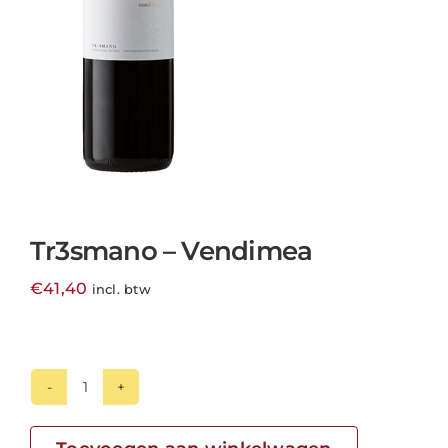
Tr3smano – Vendimea
€
41,40
incl. btw
Tr3smano
-
Vendimea