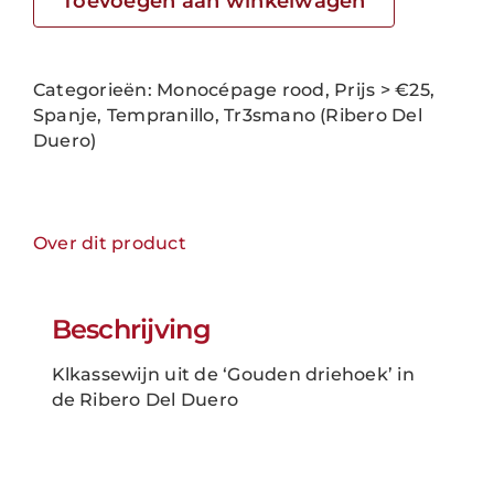
Toevoegen aan winkelwagen
aantal
Categorieën:
Monocépage rood
,
Prijs > €25
,
Spanje
,
Tempranillo
,
Tr3smano (Ribero Del
Duero)
Over dit product
Beschrijving
Klkassewijn uit de ‘Gouden driehoek’ in
de Ribero Del Duero